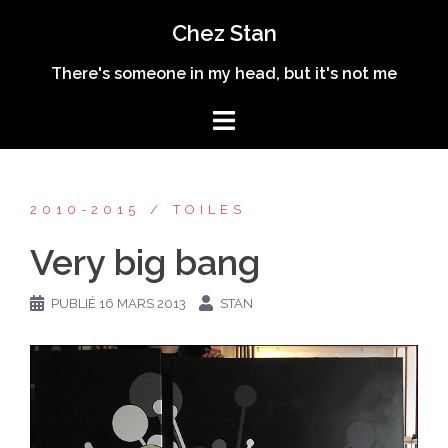
Aller
Chez Stan
au
contenu
There's someone in my head, but it's not me
2010-2015
TOILES
Very big bang
PUBLIÉ
16 MARS 2013
STAN