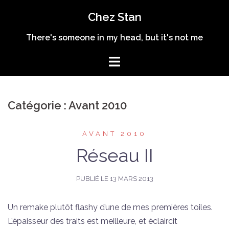
Aller
Chez Stan
au
contenu
There's someone in my head, but it's not me
Catégorie :
Avant 2010
AVANT 2010
Réseau II
PUBLIÉ LE
13 MARS 2013
Un remake plutôt flashy d’une de mes premières toiles.
L’épaisseur des traits est meilleure, et éclaircit