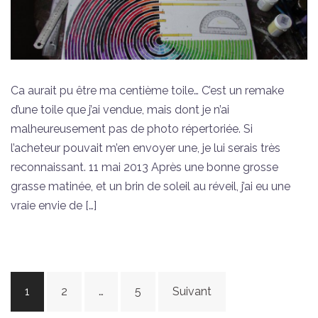
Ca aurait pu être ma centième toile… C’est un remake
d’une toile que j’ai vendue, mais dont je n’ai
malheureusement pas de photo répertoriée. Si
l’acheteur pouvait m’en envoyer une, je lui serais très
reconnaissant. 11 mai 2013 Après une bonne grosse
grasse matinée, et un brin de soleil au réveil, j’ai eu une
vraie envie de […]
Navigation
1
2
…
5
Suivant
des