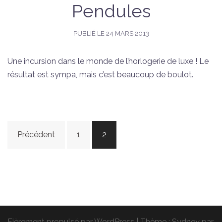
Pendules
PUBLIÉ LE
24 MARS 2013
Une incursion dans le monde de l’horlogerie de luxe ! Le
résultat est sympa, mais c’est beaucoup de boulot.
Navigation
Précédent
1
2
des
articles
Fièrement propulsé par WordPress
|
Thème :
Sydney
par