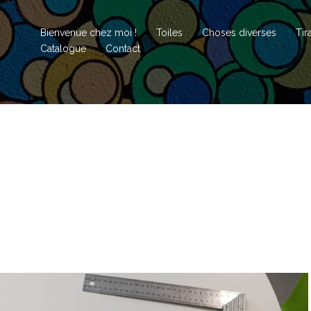
Bienvenue chez moi !
Toiles
Choses diverses
Tir
Catalogue
Contact