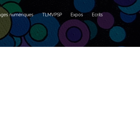
ages numériques
TLMVPSP
Expos
Ecrits