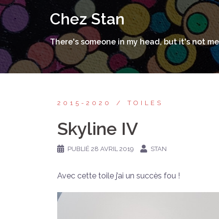
Aller
Chez Stan
au
contenu
There's someone in my head, but it's not me
2015-2020
TOILES
Skyline IV
PUBLIÉ
28 AVRIL 2019
STAN
Avec cette toile j’ai un succès fou !