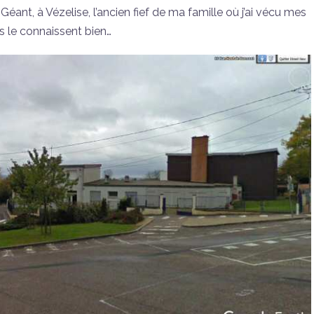
 Géant, à Vézelise, l’ancien fief de ma famille où j’ai vécu mes
s le connaissent bien…