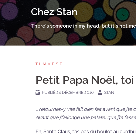
Aller
Chez Stan
au
contenu
There's someone in my head, but it's not me
TLMVPSP
Petit Papa Noël, to
PUBLIÉ
24 DÉCEMBRE 2016
STAN
… retournes-y vite fait bien fait avant que j’te 
Avant que j’t’allonge une patate, que j’te fass
Eh, Santa Claus, t’as pas du boulot aujourd’hui