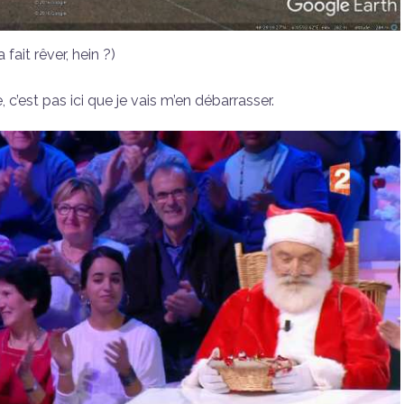
 fait rêver, hein ?)
 c’est pas ici que je vais m’en débarrasser.