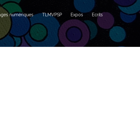
ages numériques
TLMVPSP
Expos
Ecrits