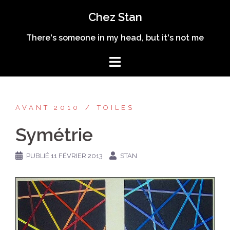
Aller
Chez Stan
au
contenu
There's someone in my head, but it's not me
AVANT 2010
TOILES
Symétrie
PUBLIÉ
11 FÉVRIER 2013
STAN