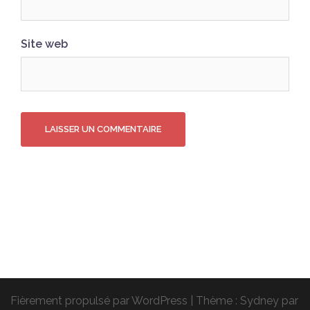
Site web
Fièrement propulsé par WordPress
|
Thème :
Sydney
par