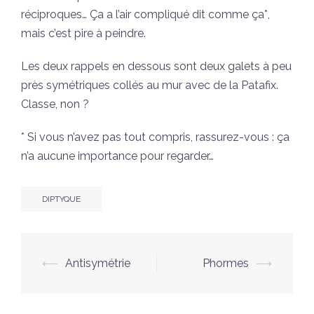
réciproques… Ça a l’air compliqué dit comme ça*,
mais c’est pire à peindre.
Les deux rappels en dessous sont deux galets à peu
près symétriques collés au mur avec de la Patafix.
Classe, non ?
* Si vous n’avez pas tout compris, rassurez-vous : ça
n’a aucune importance pour regarder…
DIPTYQUE
Navigation
⟵
Antisymétrie
Phormes
⟶
d’article