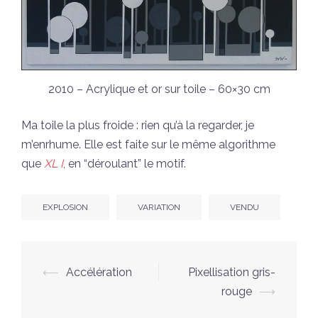
2010 – Acrylique et or sur toile – 60×30 cm
Ma toile la plus froide : rien qu’à la regarder, je
m’enrhume. Elle est faite sur le même algorithme
que
XL I
, en “déroulant” le motif.
EXPLOSION
VARIATION
VENDU
Navigation
⟵
Accélération
Pixellisation gris-
d’article
rouge
⟶