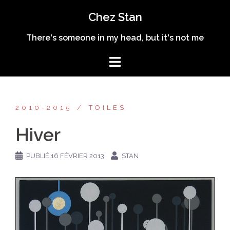
Aller
Chez Stan
au
contenu
There's someone in my head, but it's not me
2010-2015
TOILES
Hiver
PUBLIÉ
16 FÉVRIER 2013
STAN