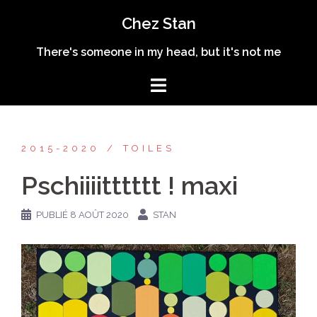
Aller
Chez Stan
au
contenu
There's someone in my head, but it's not me
2015-2020
TOILES
Pschiiiitttttt ! maxi
PUBLIÉ
8 AOÛT 2020
STAN