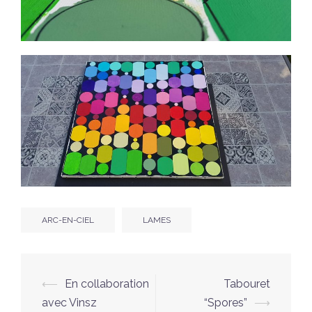
ARC-EN-CIEL
LAMES
Navigation
⟵
En collaboration
Tabouret
d’article
avec Vinsz
“Spores”
⟶