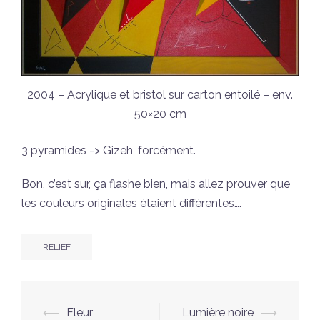
2004 – Acrylique et bristol sur carton entoilé – env.
50×20 cm
3 pyramides -> Gizeh, forcément.
Bon, c’est sur, ça flashe bien, mais allez prouver que
les couleurs originales étaient différentes….
RELIEF
Navigation
⟵
Fleur
Lumière noire
⟶