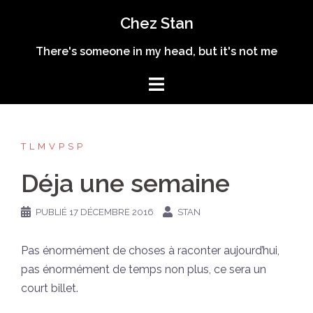
Aller
Chez Stan
au
contenu
There's someone in my head, but it's not me
TLMVPSP
Déja une semaine
PUBLIÉ
17 DÉCEMBRE 2016
STAN
Pas énormément de choses à raconter aujourd’hui,
pas énormément de temps non plus, ce sera un
court billet.