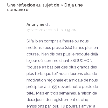
Une réflexion au sujet de «
Déja une
semaine
»
Anonyme
dit :
17 DÉCEMBRE 2016 À 18 H 55 MIN
Si j’ai bien compris a l’heure où nous
mettons sous presse (sic) tu n’es plus en
course… N’en dis pas plus je redoute déjà
le jour où, comme chante SOUCHON,
“poussé en bas par des plus grands des
plus forts que toi” nous n’aurons plus de
motivation régionale et amicale de nous
précipiter à 11h55 devant notre poste de
télé… Mais en trois semaines, à raison de
deux jours d’enregistrement et cinq
émissions par jour… Tu pourrais arriver à