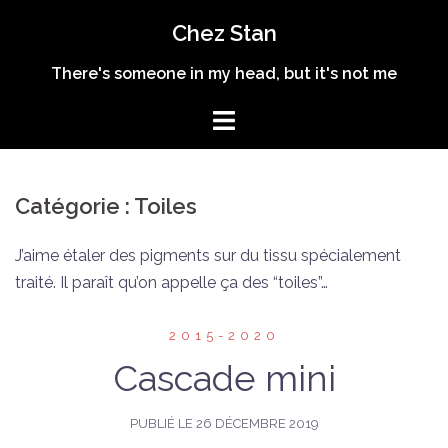
Aller
Chez Stan
au
contenu
There's someone in my head, but it's not me
Catégorie :
Toiles
J’aime étaler des pigments sur du tissu spécialement
traité. Il paraît qu’on appelle ça des “toiles”…
2015-2020
Cascade mini
PUBLIÉ LE
26 DÉCEMBRE 2019