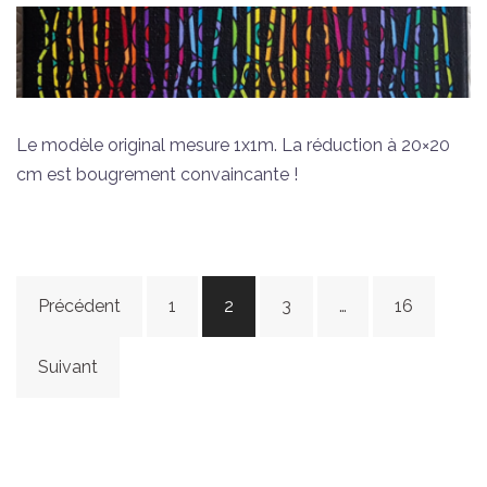
Le modèle original mesure 1x1m. La réduction à 20×20
cm est bougrement convaincante !
Navigation
Précédent
1
2
3
…
16
des
articles
Suivant