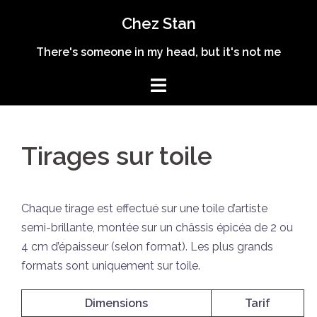
Aller
Chez Stan
au
contenu
There's someone in my head, but it's not me
Tirages sur toile
Chaque tirage est effectué sur une toile d’artiste
semi-brillante, montée sur un châssis épicéa de 2 ou
4 cm d’épaisseur (selon format). Les plus grands
formats sont uniquement sur toile.
Dimensions
Tarif