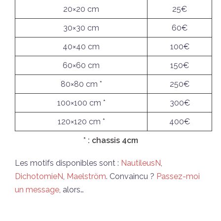
20×20 cm
25€
30×30 cm
60€
40×40 cm
100€
60×60 cm
150€
80×80 cm *
250€
100×100 cm *
300€
120×120 cm *
400€
* : chassis 4cm
Les motifs disponibles sont :
NautileusN
,
DichotomieN
,
Maelström
. Convaincu ?
Passez-moi
un message
, alors…