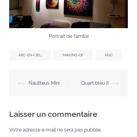
Portrait de famille
ARC-EN-CIEL
MAKING-OF
NGC
Navigation
⟵
Nautileus Mini
Quart bleu II
⟶
d’article
Laisser un commentaire
Votre adresse e-mail ne sera pas publiée.