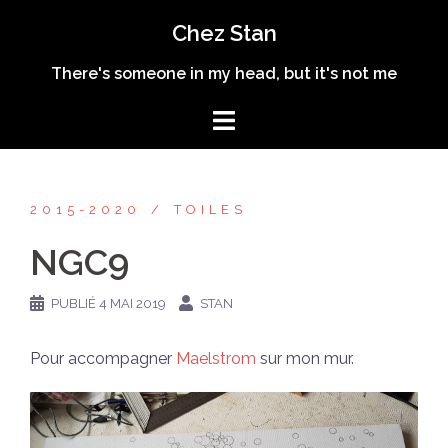
Aller
Chez Stan
au
contenu
There's someone in my head, but it's not me
2015-2020
TOILES
NGC9
PUBLIÉ
4 MAI 2019
STAN
Pour accompagner
Maelstrom
sur mon mur.