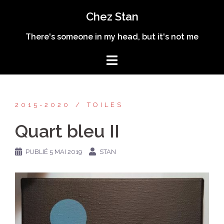
Aller
Chez Stan
au
contenu
There's someone in my head, but it's not me
2015-2020
TOILES
Quart bleu II
PUBLIÉ
5 MAI 2019
STAN