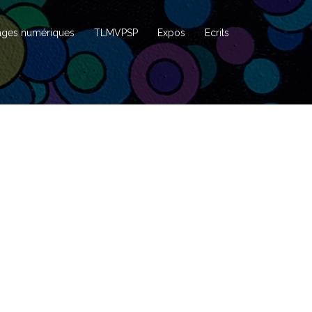
ages numériques
TLMVPSP
Expos
Ecrits