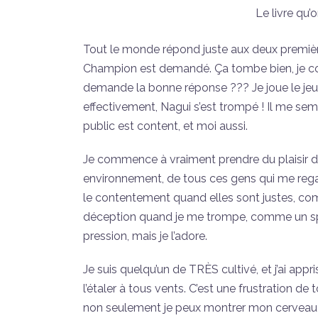
Le livre qu’
Tout le monde répond juste aux deux premièr
Champion est demandé. Ça tombe bien, je con
demande la bonne réponse ??? Je joue le jeu e
effectivement, Nagui s’est trompé ! Il me semb
public est content, et moi aussi.
Je commence à vraiment prendre du plaisir d
environnement, de tous ces gens qui me rega
le contentement quand elles sont justes, comme 
déception quand je me trompe, comme un spor
pression, mais je l’adore.
Je suis quelqu’un de TRÈS cultivé, et j’ai appr
l’étaler à tous vents. C’est une frustration de 
non seulement je peux montrer mon cerveau à 