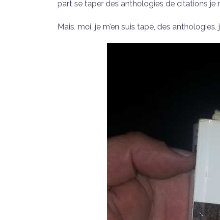
part se taper des anthologies de citations je 
Mais, moi, je m’en suis tapé, des anthologies, j