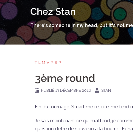
Aller
Chez Stan
au
contenu
There's someone in my head, but it's not me
TLMVPSP
3ème round
PUBLIÉ
13 DÉCEMBRE 2016
STAN
Fin du tournage. Stuart me félicite, me tend 
Je sais maintenant ce qui m’attend, je comme
question d’être de nouveau à la bourre ! Edn