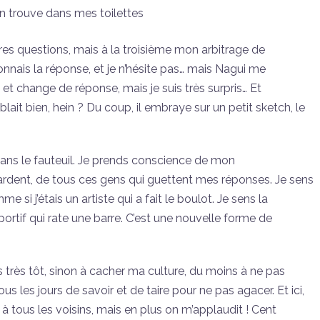
on trouve dans mes toilettes
es questions, mais à la troisième mon arbitrage de
nais la réponse, et je n’hésite pas… mais Nagui me
t change de réponse, mais je suis très surpris… Et
lait bien, hein ? Du coup, il embraye sur un petit sketch, le
ans le fauteuil. Je prends conscience de mon
rdent, de tous ces gens qui guettent mes réponses. Je sens
si j’étais un artiste qui a fait le boulot. Je sens la
tif qui rate une barre. C’est une nouvelle forme de
is très tôt, sinon à cacher ma culture, du moins à ne pas
tous les jours de savoir et de taire pour ne pas agacer. Et ici,
tous les voisins, mais en plus on m’applaudit ! Cent