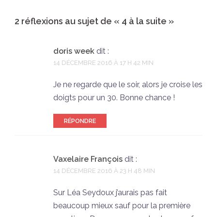
2 réflexions au sujet de «
4 à la suite
»
doris week
dit :
14 DÉCEMBRE 2016 À 17 H 42 MIN
Je ne regarde que le soir, alors je croise les
doigts pour un 30. Bonne chance !
RÉPONDRE
Vaxelaire François
dit :
14 DÉCEMBRE 2016 À 23 H 48 MIN
Sur Léa Seydoux j’aurais pas fait
beaucoup mieux sauf pour la première