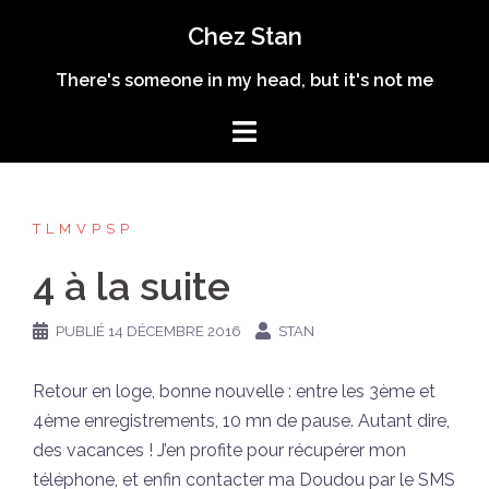
Aller
Chez Stan
au
contenu
There's someone in my head, but it's not me
TLMVPSP
4 à la suite
PUBLIÉ
14 DÉCEMBRE 2016
STAN
Retour en loge, bonne nouvelle : entre les 3ème et
4ème enregistrements, 10 mn de pause. Autant dire,
des vacances ! J’en profite pour récupérer mon
téléphone, et enfin contacter ma Doudou par le SMS