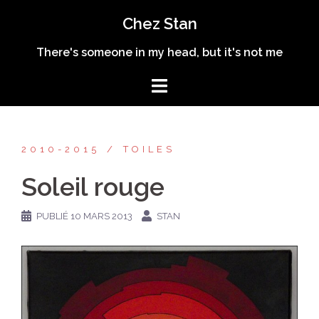
Aller
Chez Stan
au
contenu
There's someone in my head, but it's not me
2010-2015
TOILES
Soleil rouge
PUBLIÉ
10 MARS 2013
STAN