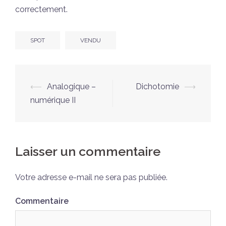
correctement.
SPOT
VENDU
Navigation
⟵
Analogique –
Dichotomie
⟶
d’article
numérique II
Laisser un commentaire
Votre adresse e-mail ne sera pas publiée.
Commentaire