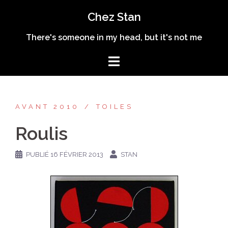
Aller
Chez Stan
au
contenu
There's someone in my head, but it's not me
AVANT 2010
TOILES
Roulis
PUBLIÉ
16 FÉVRIER 2013
STAN