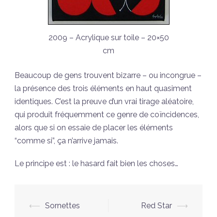
2009 – Acrylique sur toile – 20×50
cm
Beaucoup de gens trouvent bizarre – ou incongrue –
la présence des trois éléments en haut quasiment
identiques. C’est la preuve d’un vrai tirage aléatoire,
qui produit fréquemment ce genre de coïncidences,
alors que si on essaie de placer les éléments
“comme si”, ça n’arrive jamais.
Le principe est : le hasard fait bien les choses…
Navigation
⟵
Sornettes
Red Star
⟶