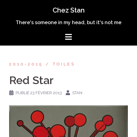
Aller
Chez Stan
au
contenu
There's someone in my head, but it's not me
2010-2015
TOILES
Red Star
PUBLIÉ
23 FÉVRIER 2013
STAN