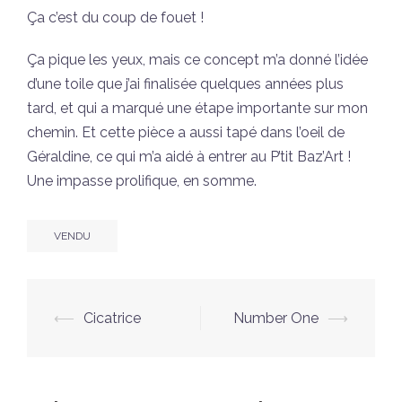
Ça c’est du coup de fouet !
Ça pique les yeux, mais ce concept m’a donné l’idée
d’une toile que j’ai finalisée quelques années plus
tard, et qui a marqué une étape importante sur mon
chemin. Et cette pièce a aussi tapé dans l’oeil de
Géraldine, ce qui m’a aidé à entrer au P’tit Baz’Art !
Une impasse prolifique, en somme.
VENDU
Navigation
⟵
Cicatrice
Number One
⟶
d’article