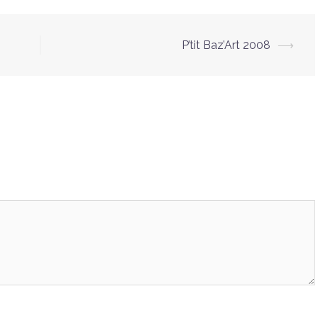
P’tit Baz’Art 2008
⟶