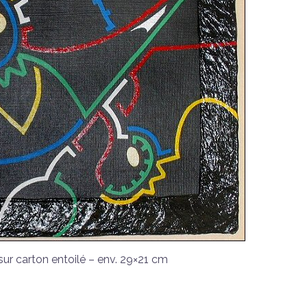
sur carton entoilé – env. 29×21 cm