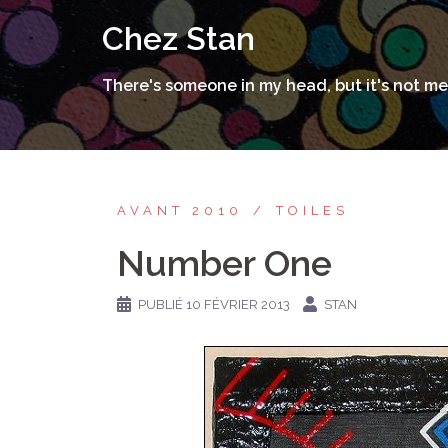
Aller
Chez Stan
au
contenu
There's someone in my head, but it's not me
AVANT 2010
TOILES
Number One
PUBLIÉ
10 FÉVRIER 2013
STAN