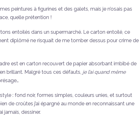
s peintures à figurines et des galets, mais je n’osais pas
ace, quelle prétention !
tons entoilés dans un supermarché. Le carton entoilé, ce
ûment diplômé ne risquait de me tomber dessus pour crime de
cadre est en carton recouvert de papier absorbant imbibé de
en brillant. Malgré tous ces défauts,
je l’ai quand même
 présage…
tyle : fond noir, formes simples, couleurs unies, et surtout
mbien de croûtes j’ai épargné au monde en reconnaissant une
i jamais, dessiner.