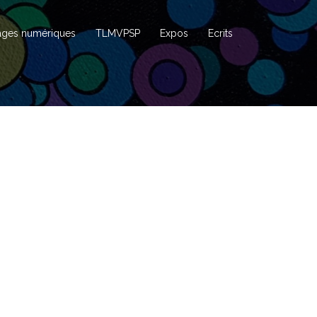
ages numériques
TLMVPSP
Expos
Ecrits