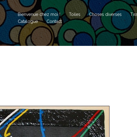
Bienvenue chez moi !
Toiles
Choses diverses
Tir
Catalogue
Contact