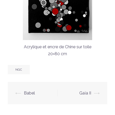
Acrylique et encre de Chine sur toile
20×80 cm
NGC
Navigation
⟵
Babel
Gaïa II
⟶
d’article