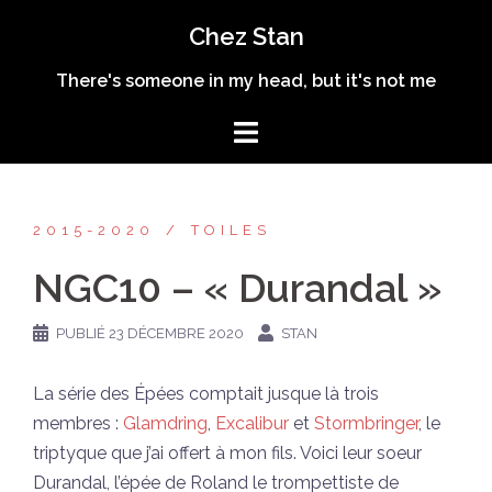
Aller
Chez Stan
au
contenu
There's someone in my head, but it's not me
2015-2020
TOILES
NGC10 – « Durandal »
PUBLIÉ
23 DÉCEMBRE 2020
STAN
La série des Épées comptait jusque là trois
membres :
Glamdring
,
Excalibur
et
Stormbringer
, le
triptyque que j’ai offert à mon fils. Voici leur soeur
Durandal, l’épée de Roland le trompettiste de