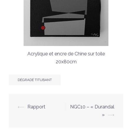
Acrylique et encre de Chine sur toile
20x80cm
DÉGRADÉ TITUBANT
Navigation
⟵
Rapport
NGC10 – « Durandal
d’article
»
⟶