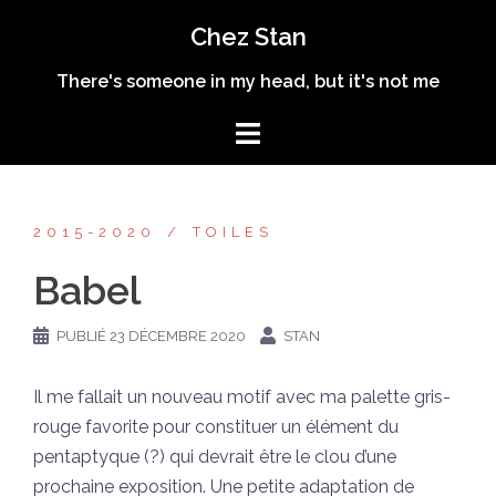
Aller
Chez Stan
au
contenu
There's someone in my head, but it's not me
2015-2020
TOILES
Babel
PUBLIÉ
23 DÉCEMBRE 2020
STAN
Il me fallait un nouveau motif avec ma palette gris-
rouge favorite pour constituer un élément du
pentaptyque (?) qui devrait être le clou d’une
prochaine exposition. Une petite adaptation de