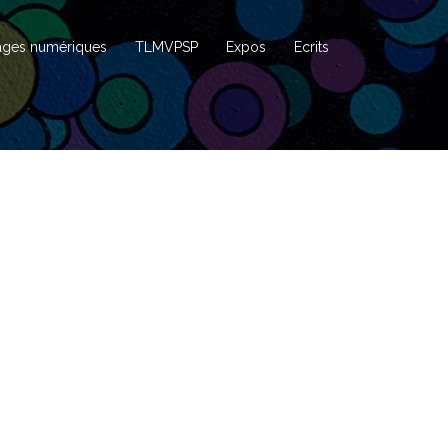
ages numériques
TLMVPSP
Expos
Ecrits