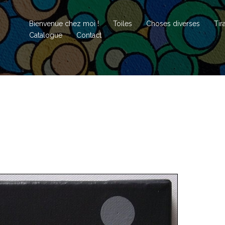
Bienvenue chez moi !
Toiles
Choses diverses
Tir
Catalogue
Contact