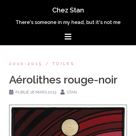
Aller
Chez Stan
au
contenu
There's someone in my head, but it's not me
2010-2015
TOILES
Aérolithes rouge-noir
PUBLIÉ
18 MARS 2013
STAN