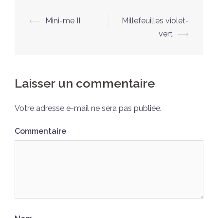
Navigation
⟵
Mini-me II
Millefeuilles violet-
d’article
vert
⟶
Laisser un commentaire
Votre adresse e-mail ne sera pas publiée.
Commentaire