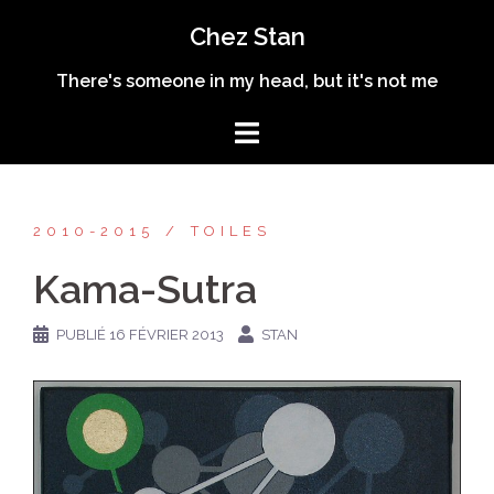
Aller
Chez Stan
au
contenu
There's someone in my head, but it's not me
2010-2015
TOILES
Kama-Sutra
PUBLIÉ
16 FÉVRIER 2013
STAN