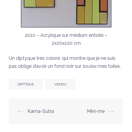
2010 – Acrylique sur médium entoilé –
2x20x100 cm
Un diptyque très coloré, qui montre que je ne suis
pas obligé d’avoir un fond noir sur
toutes
mes toiles.
DIPTYQUE
VENDU
Navigation
⟵
Kama-Sutra
Mini-me
⟶
d’article