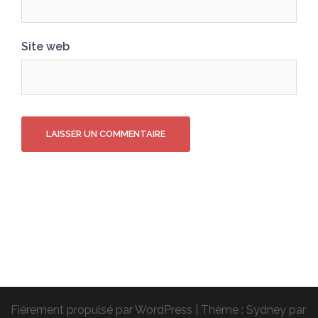
Site web
Fièrement propulsé par WordPress
|
Thème :
Sydney
par