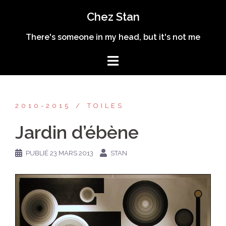
Aller
Chez Stan
au
contenu
There's someone in my head, but it's not me
2010-2015
TOILES
Jardin d’ébène
PUBLIÉ
23 MARS 2013
STAN