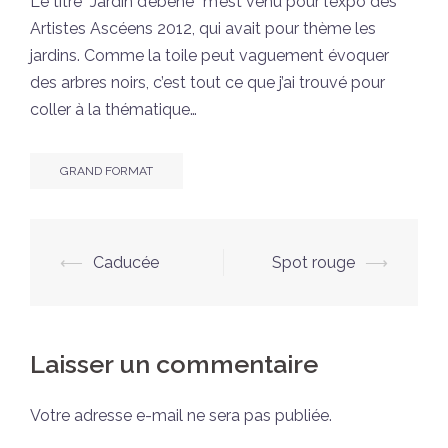
Le titre “Jardin d’ébène” m’est venu pour l’expo des
Artistes Ascéens 2012, qui avait pour thème les
jardins. Comme la toile peut vaguement évoquer
des arbres noirs, c’est tout ce que j’ai trouvé pour
coller à la thématique…
GRAND FORMAT
Navigation
⟵
Caducée
Spot rouge
⟶
d’article
Laisser un commentaire
Votre adresse e-mail ne sera pas publiée.