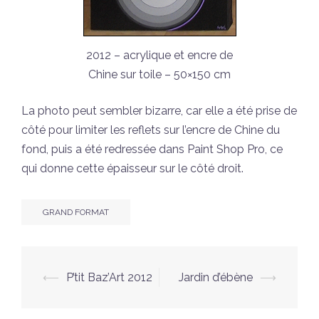
2012 – acrylique et encre de
Chine sur toile – 50×150 cm
La photo peut sembler bizarre, car elle a été prise de
côté pour limiter les reflets sur l’encre de Chine du
fond, puis a été redressée dans Paint Shop Pro, ce
qui donne cette épaisseur sur le côté droit.
GRAND FORMAT
Navigation
⟵
P’tit Baz’Art 2012
Jardin d’ébène
⟶
d’article