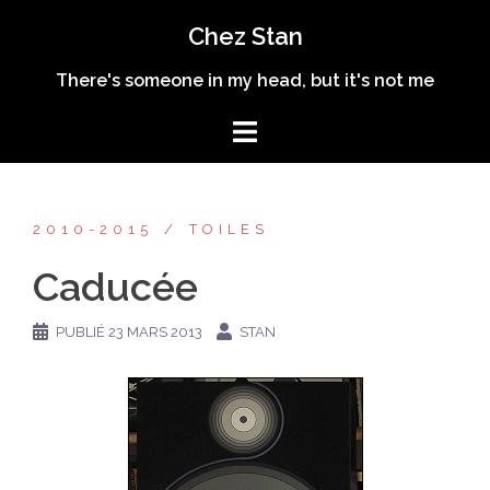
Aller
Chez Stan
au
contenu
There's someone in my head, but it's not me
2010-2015
TOILES
Caducée
PUBLIÉ
23 MARS 2013
STAN