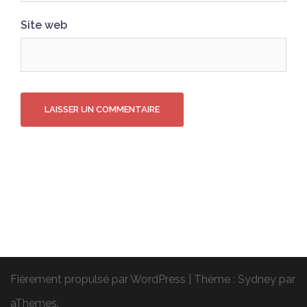
Site web
Fièrement propulsé par WordPress
|
Thème :
Sydney
par
aThemes.