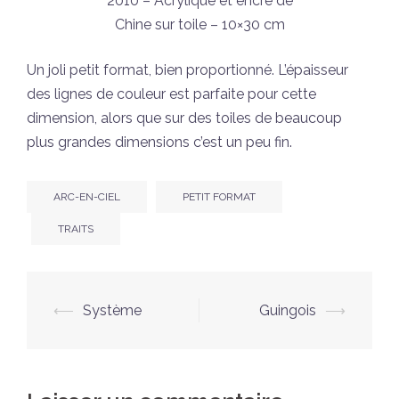
2010 – Acrylique et encre de
Chine sur toile – 10×30 cm
Un joli petit format, bien proportionné. L’épaisseur
des lignes de couleur est parfaite pour cette
dimension, alors que sur des toiles de beaucoup
plus grandes dimensions c’est un peu fin.
ARC-EN-CIEL
PETIT FORMAT
TRAITS
Navigation
⟵
Système
Guingois
⟶
d’article