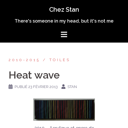
Aller
Chez Stan
au
contenu
There's someone in my head, but it's not me
2010-2015
TOILES
Heat wave
PUBLIÉ
23 FÉVRIER 2013
STAN