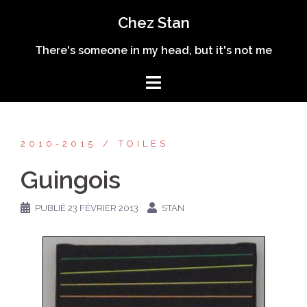
Aller
Chez Stan
au
contenu
There's someone in my head, but it's not me
2010-2015
TOILES
Guingois
PUBLIÉ
23 FÉVRIER 2013
STAN