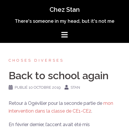
Aller
Chez Stan
au
contenu
There's someone in my head, but it's not me
CHOSES DIVERSES
Back to school again
PUBLIÉ
10 OCTOBRE 2019
STAN
Retour à Ogéviller pour la seconde partie de
mon
intervention dans la classe de CE1-CE2
.
En février dernier, l’accent avait été mis