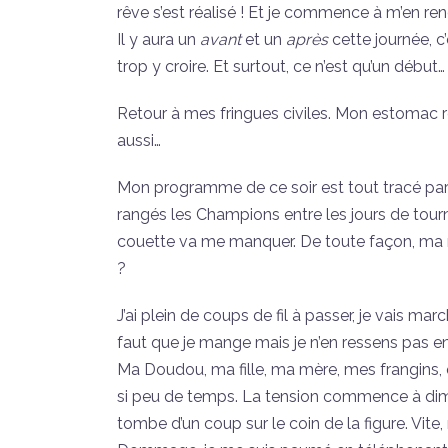
rêve s’est réalisé ! Et je commence à m’en r
Il y aura un
avant
et un
après
cette journée, 
trop y croire. Et surtout, ce n’est qu’un début…
Retour à mes fringues civiles. Mon estomac ret
aussi…
Mon programme de ce soir est tout tracé par la
rangés les Champions entre les jours de tou
couette va me manquer. De toute façon, ma n
?
J’ai plein de coups de fil à passer, je vais marc
faut que je mange mais je n’en ressens pas en
Ma Doudou, ma fille, ma mère, mes frangins, q
si peu de temps. La tension commence à dim
tombe d’un coup sur le coin de la figure. Vite