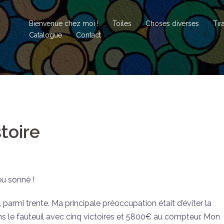
Bienvenue chez moi !
Toiles
Choses diverses
Tir
Catalogue
Contact
toire
eu sonné !
x, parmi trente. Ma principale préoccupation était d’éviter la
dans le fauteuil avec cinq victoires et 5800€ au compteur. Mon