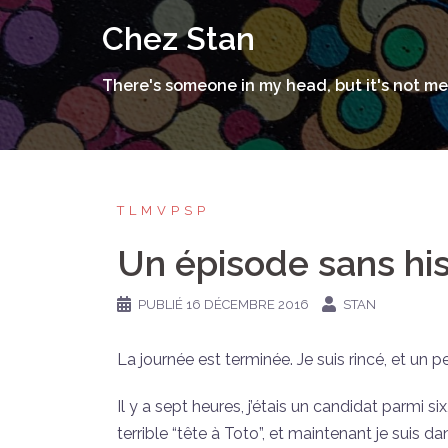
Aller
Chez Stan
au
contenu
There's someone in my head, but it's not me
TLMVPSP
Un épisode sans his
PUBLIÉ
16 DÉCEMBRE 2016
STAN
La journée est terminée. Je suis rincé, et un p
Il y a sept heures, j’étais un candidat parmi si
terrible “tête à Toto”, et maintenant je suis 