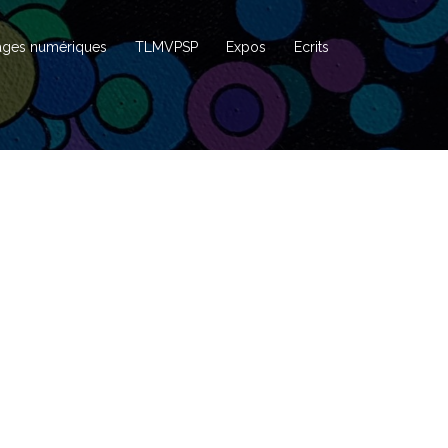
ages numériques
TLMVPSP
Expos
Ecrits