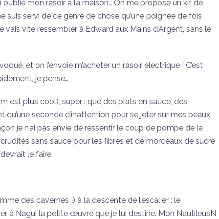
’ai oublié mon rasoir à la maison… On me propose un kit de
e suis servi de ce genre de chose qu’une poignée de fois
 vais vite ressembler à Edward aux Mains d’Argent, sans le
oqué, et on l’envoie m’acheter un rasoir électrique ! C’est
apidement, je pense…
nom est plus cool), super : que des plats en sauce, des
nt qu’une seconde d’inattention pour se jeter sur mes beaux
façon je n’ai pas envie de ressentir le coup de pompe de la
de crudités sans sauce pour les fibres et de morceaux de sucre
evrait le faire.
mme des cavernes !) à la descente de l’escalier : le
er à Nagui la petite œuvre que je lui destine. Mon NautileusN