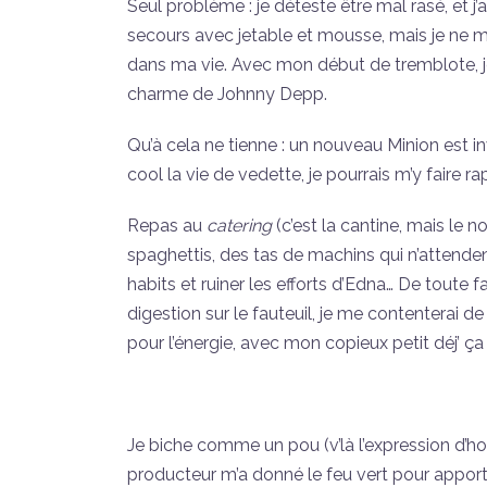
Seul problème : je déteste être mal rasé, et j
secours avec jetable et mousse, mais je ne m
dans ma vie. Avec mon début de tremblote, je
charme de Johnny Depp.
Qu’à cela ne tienne : un nouveau Minion est inv
cool la vie de vedette, je pourrais m’y faire r
Repas au
catering
(c’est la cantine, mais le 
spaghettis, des tas de machins qui n’attende
habits et ruiner les efforts d’Edna… De toute 
digestion sur le fauteuil, je me contenterai 
pour l’énergie, avec mon copieux petit déj’ ça d
Je biche comme un pou (v’là l’expression d’ho
producteur m’a donné le feu vert pour apport