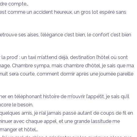
endre compte…
c’est comme un accident heureux, un gros lot espéré sans
rouve ses aises, l’élégance c’est bien, le confort c’est bien
 prod’ : un taxi m’attend déjà, destination l’hôtel où sont
rnage. Chambre sympa, mais chambre d’hôtel, je sais que ma
uit sera courte, comment dormir après une journée pareille
her en téléphonant histoire de m’ouvrir l’appétit, je sais qu’il
core le besoin.
uelques amis, je n’ai jamais passé autant de coups de fil en
inuer avec chaque appel, et une grande lassitude me
, manger et hôtel…