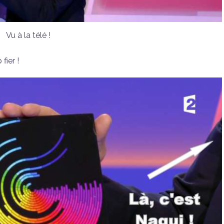
Vu à la télé !
fier !