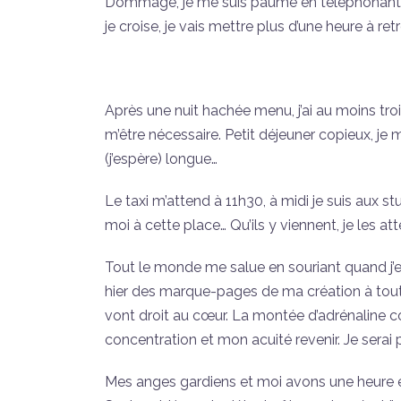
Dommage, je me suis paumé en téléphonant, j’
je croise, je vais mettre plus d’une heure à r
Après une nuit hachée menu, j’ai au moins tro
m’être nécessaire. Petit déjeuner copieux, je
(j’espère) longue…
Le taxi m’attend à 11h30, à midi je suis aux s
moi à cette place… Qu’ils y viennent, je les at
Tout le monde me salue en souriant quand j’ent
hier des marque-pages de ma création à tout
vont droit au cœur. La montée d’adrénalin
concentration et mon acuité revenir. Je serai p
Mes anges gardiens et moi avons une heure et