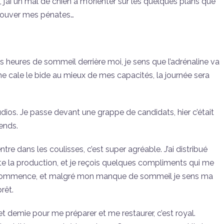
ai un mal de chien à m’orienter sur les quelques plans que
etrouver mes pénates…
is heures de sommeil derrière moi, je sens que l’adrénaline va
 me cale le bide au mieux de mes capacités, la journée sera
tudios. Je passe devant une grappe de candidats, hier c’était
tends.
re dans les coulisses, c’est super agréable. J’ai distribué
e la production, et je reçois quelques compliments qui me
e commence, et malgré mon manque de sommeil je sens ma
rêt.
 demie pour me préparer et me restaurer, c’est royal.