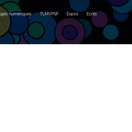
ages numériques
TLMVPSP
Expos
Ecrits