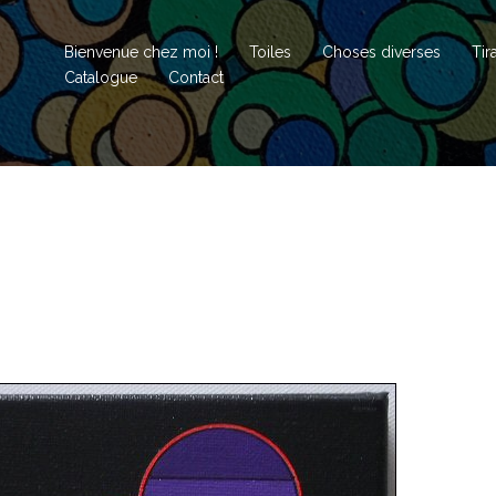
Bienvenue chez moi !
Toiles
Choses diverses
Tir
Catalogue
Contact