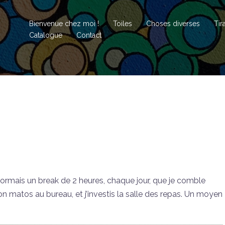
Bienvenue chez moi !
Toiles
Choses diverses
Tir
Catalogue
Contact
sormais un break de 2 heures, chaque jour, que je comble
on matos au bureau, et j’investis la salle des repas. Un moyen
…