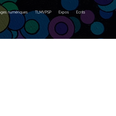
ages numériques
TLMVPSP
Expos
Ecrits