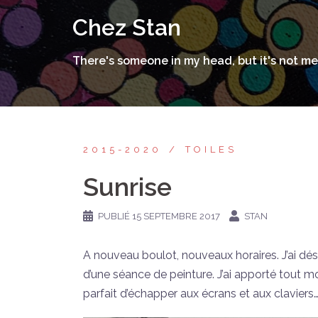
Aller
Chez Stan
au
contenu
There's someone in my head, but it's not me
2015-2020
TOILES
Sunrise
PUBLIÉ
15 SEPTEMBRE 2017
STAN
A nouveau boulot, nouveaux horaires. J’ai dé
d’une séance de peinture. J’ai apporté tout m
parfait d’échapper aux écrans et aux claviers