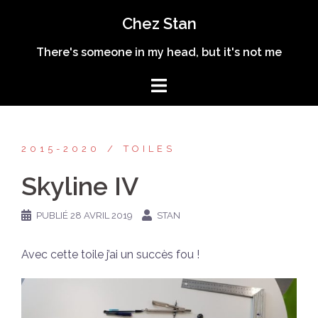
Aller
Chez Stan
au
contenu
There's someone in my head, but it's not me
2015-2020
TOILES
Skyline IV
PUBLIÉ
28 AVRIL 2019
STAN
Avec cette toile j’ai un succès fou !