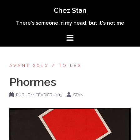
Aller
Chez Stan
au
contenu
There's someone in my head, but it's not me
AVANT 2010
TOILES
Phormes
PUBLIÉ
11 FÉVRIER 2013
STAN