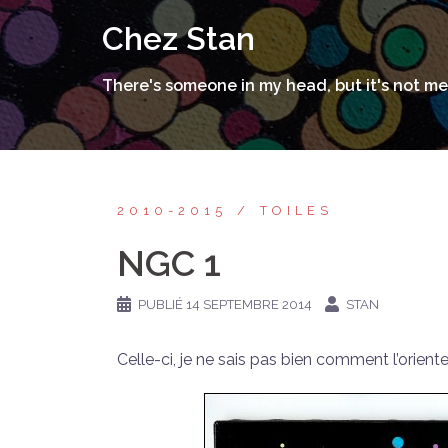
Aller
Chez Stan
au
contenu
There's someone in my head, but it's not me
2010-2015
TOILES
NGC 1
PUBLIÉ
14 SEPTEMBRE 2014
STAN
Celle-ci, je ne sais pas bien comment l’orienter