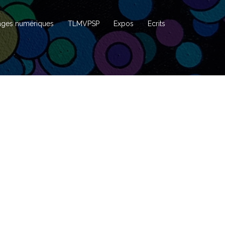
ages numériques
TLMVPSP
Expos
Ecrits