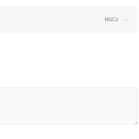
NGC2
⟶