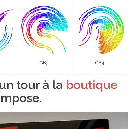
GB3
GB4
 un tour à la
boutique
’impose.