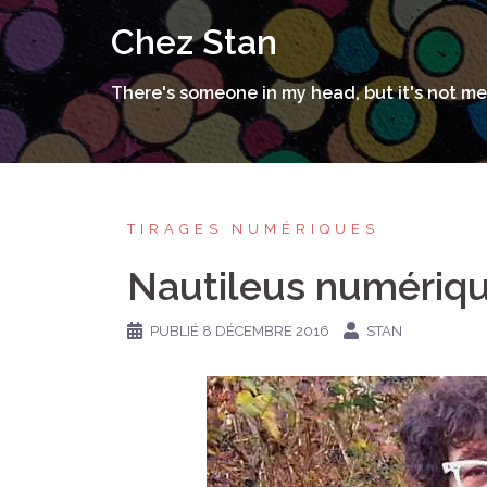
Aller
Chez Stan
au
contenu
There's someone in my head, but it's not me
TIRAGES NUMÉRIQUES
Nautileus numériq
PUBLIÉ
8 DÉCEMBRE 2016
STAN