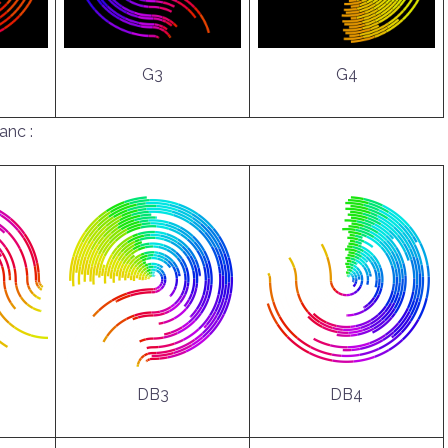
G3
G4
anc :
DB3
DB4