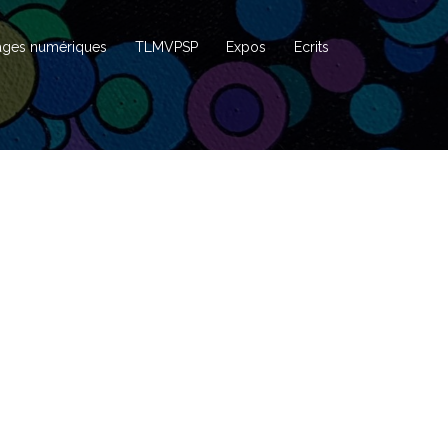
ages numériques
TLMVPSP
Expos
Ecrits