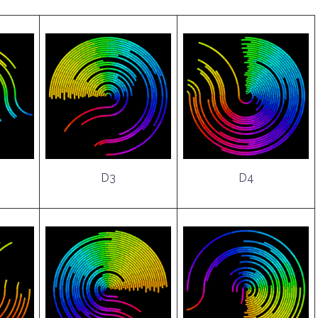
D3
D4