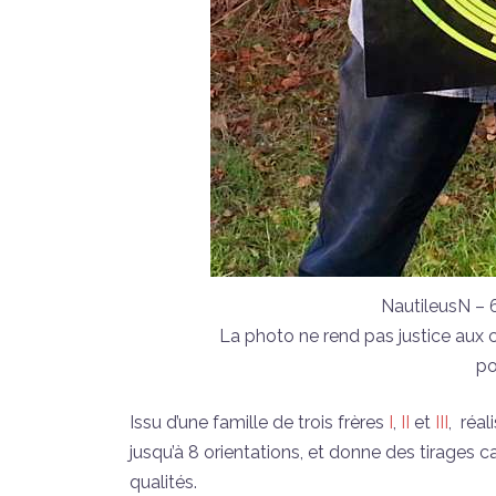
NautileusN – 
La photo ne rend pas justice aux 
po
Issu d’une famille de trois frères
I
,
II
et
III
, réal
jusqu’à 8 orientations, et donne des tirages 
qualités.