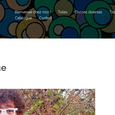
Bienvenue chez moi !
Toiles
Choses diverses
Tir
Catalogue
Contact
ue