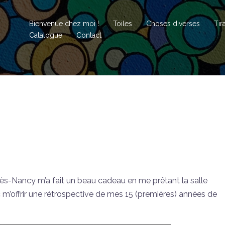
Bienvenue chez moi !
Toiles
Choses diverses
Tir
Catalogue
Contact
y-lès-Nancy m’a fait un beau cadeau en me prêtant la salle
 m’offrir une rétrospective de mes 15 (premières) années de