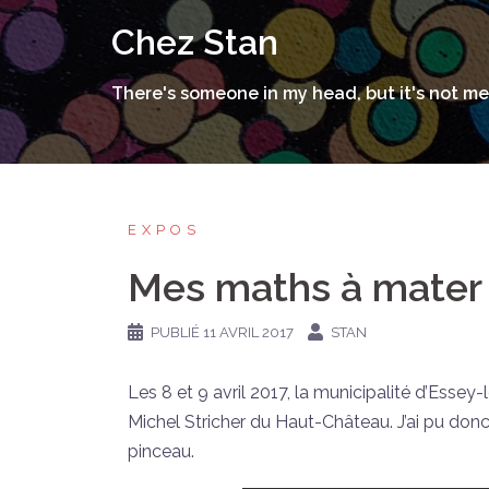
Aller
Chez Stan
au
contenu
There's someone in my head, but it's not me
EXPOS
Mes maths à mater
PUBLIÉ
11 AVRIL 2017
STAN
Les 8 et 9 avril 2017, la municipalité d’Esse
Michel Stricher du Haut-Château. J’ai pu donc
pinceau.