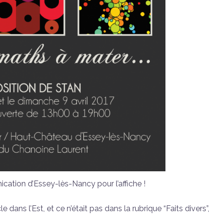
cation d’Essey-lès-Nancy pour l’affiche !
e dans l’Est, et ce n’était pas dans la rubrique “Faits divers”,