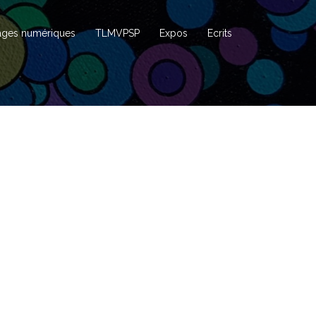
ages numériques
TLMVPSP
Expos
Ecrits