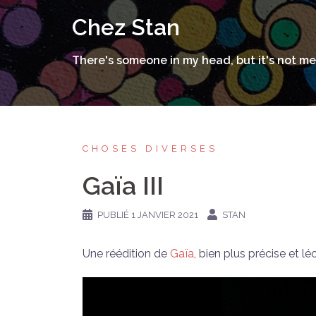
Aller
Chez Stan
au
contenu
There's someone in my head, but it's not me
CHOSES DIVERSES
Gaïa III
PUBLIÉ
1 JANVIER 2021
STAN
Une réédition de
Gaïa
, bien plus précise et lé