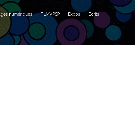
ages numériques
TLMVPSP
Expos
Ecrits