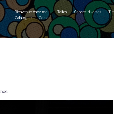
Bienvenue chez moi !
Toiles
Choses diverses
Tir
Catalogue
Contact
chée.