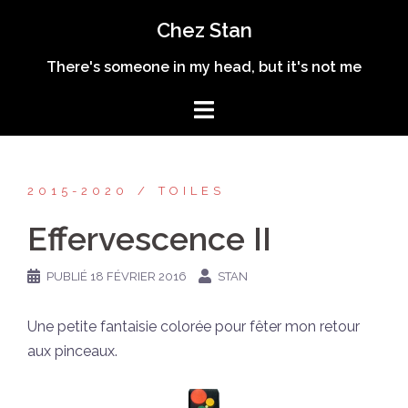
Aller
Chez Stan
au
contenu
There's someone in my head, but it's not me
2015-2020
TOILES
Effervescence II
PUBLIÉ
18 FÉVRIER 2016
STAN
Une petite fantaisie colorée pour fêter mon retour
aux pinceaux.