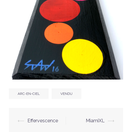
ARC-EN-CIEL
VENDU
Navigation
⟵
Effervescence
MiamiXL
⟶
d’article