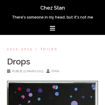
Aller
Chez Stan
au
contenu
There's someone in my head, but it's not me
2010-2015
TOILES
Drops
PUBLIÉ
23 MARS 2013
STAN