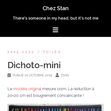
Aller
Chez Stan
au
contenu
There's someone in my head, but it's not me
2015-2020
TOILES
Dichoto-mini
PUBLIÉ
10 OCTOBRE 2019
STAN
Le
modèle original
mesure 1x1m. La réduction à
20×20 cm est bougrement convaincante !