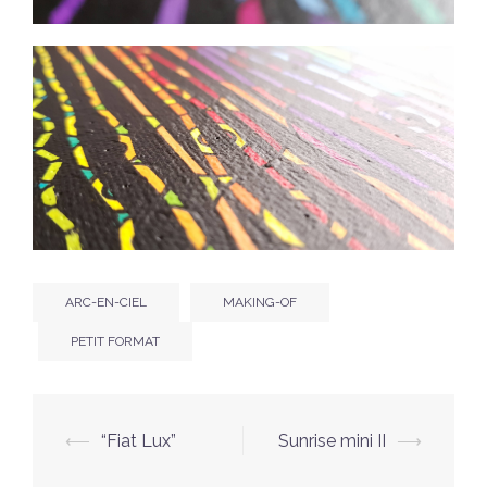
ARC-EN-CIEL
MAKING-OF
PETIT FORMAT
Navigation
⟵
“Fiat Lux”
Sunrise mini II
⟶
d’article