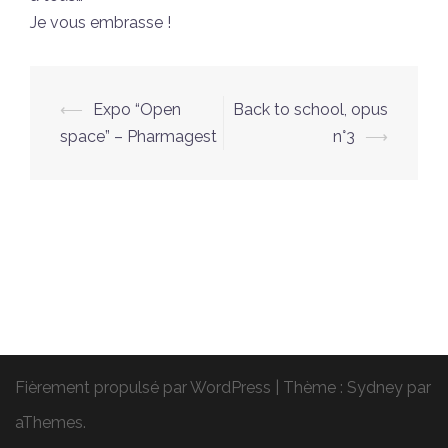
Je vous embrasse !
Navigation
⟵
Expo “Open
Back to school, opus
d’article
space” – Pharmagest
n°3
⟶
Fièrement propulsé par WordPress
|
Thème :
Sydney
par
aThemes.