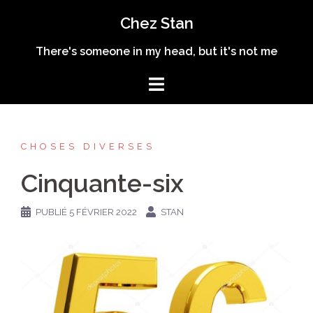
Aller
Chez Stan
au
contenu
There's someone in my head, but it's not me
CHOSES DIVERSES
Cinquante-six
PUBLIÉ
5 FÉVRIER 2022
STAN