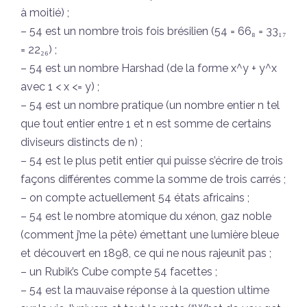
à moitié) ;
– 54 est un nombre trois fois brésilien (54 = 66₈ = 33₁₇
= 22₂₆) ;
– 54 est un nombre Harshad (de la forme x^y + y^x
avec 1 < x <= y) ;
– 54 est un nombre pratique (un nombre entier n tel
que tout entier entre 1 et n est somme de certains
diviseurs distincts de n) ;
– 54 est le plus petit entier qui puisse s’écrire de trois
façons différentes comme la somme de trois carrés ;
– on compte actuellement 54 états africains ;
– 54 est le nombre atomique du xénon, gaz noble
(comment j’me la pête) émettant une lumière bleue
et découvert en 1898, ce qui ne nous rajeunit pas ;
– un Rubik’s Cube compte 54 facettes ;
– 54 est la mauvaise réponse à la question ultime