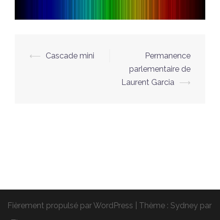
Navigation
⟵
Cascade mini
Permanence
d’article
parlementaire de
Laurent Garcia
⟶
Fièrement propulsé par WordPress
|
Thème :
Sydney
par