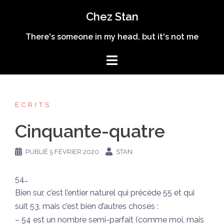
Aller
Chez Stan
au
contenu
There's someone in my head, but it's not me
ECRITS
Cinquante-quatre
PUBLIÉ
5 FÉVRIER 2020
STAN
54…
Bien sur, c’est l’entier naturel qui précède 55 et qui
suit 53, mais c’est bien d’autres choses :
– 54 est un nombre semi-parfait (comme moi, mais