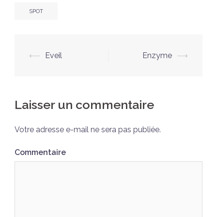
SPOT
Navigation
⟵
Eveil
Enzyme
⟶
d’article
Laisser un commentaire
Votre adresse e-mail ne sera pas publiée.
Commentaire