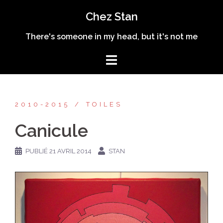
Aller
Chez Stan
au
contenu
There's someone in my head, but it's not me
2010-2015
TOILES
Canicule
PUBLIÉ
21 AVRIL 2014
STAN