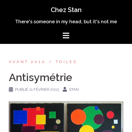
Aller
Chez Stan
au
contenu
There's someone in my head, but it's not me
AVANT 2010
TOILES
Antisymétrie
PUBLIÉ
11 FÉVRIER 2013
STAN