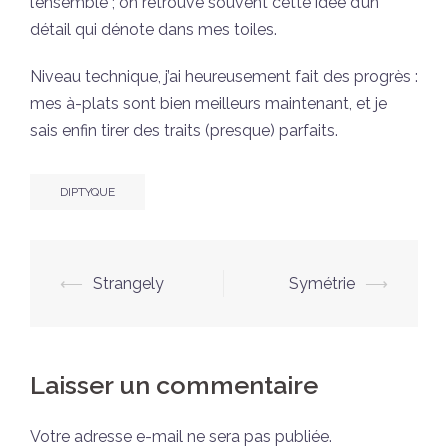
l’ensemble ; on retrouve souvent cette idée d’un
détail qui dénote dans mes toiles.
Niveau technique, j’ai heureusement fait des progrès :
mes à-plats sont bien meilleurs maintenant, et je
sais enfin tirer des traits (presque) parfaits.
DIPTYQUE
Navigation
⟵
Strangely
Symétrie
⟶
d’article
Laisser un commentaire
Votre adresse e-mail ne sera pas publiée.