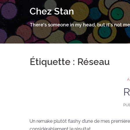
Aller
Chez Stan
au
contenu
There's someone in my head, but it's not me
Étiquette :
Réseau
R
PUB
Un remake plutôt flashy d’une de mes premières to
considérablement le résultat.