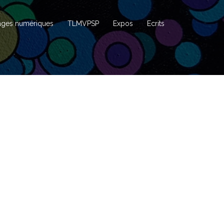
ages numériques
TLMVPSP
Expos
Ecrits