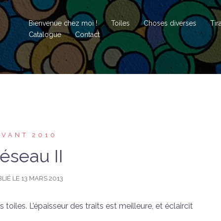
Bienvenue chez moi !
Toiles
Choses diverses
Tir
Catalogue
Contact
AVANT 2010
éseau II
LIÉ LE
13 MARS 2013
iles. L’épaisseur des traits est meilleure, et éclaircit